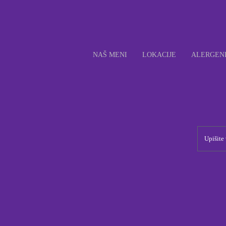
NAŠ MENI
LOKACIJE
ALERGEN
© 2026 Taco Bell Corp.