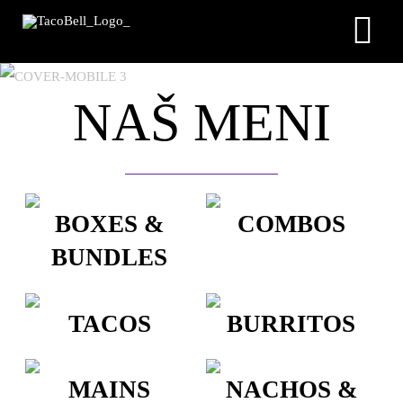
Skip
Tog
to
content
Nav
NAŠ MENI
BOXES &
COMBOS
BUNDLES
TACOS
BURRITOS
MAINS
NACHOS &