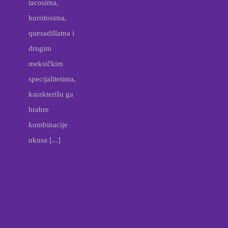
tacosima,
burritosima,
quesadillama i
drugim
meksičkim
specijalitetima,
karakterišu ga
hrabre
kombinacije
ukusa [...]
Read
0
More