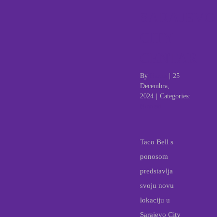
SARAJEVO
CITY
CENTAR
By
Harun
|
25
Decembra,
2024
|
Categories:
Novosti
Taco Bell s
ponosom
predstavlja
svoju novu
lokaciju u
Sarajevo City