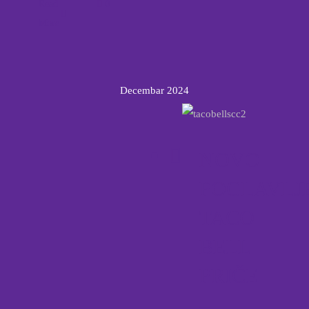
Read
0
More
Decembar 2024
NOVO
POGLAVLJ
TACO
BELL
PRIČE
–