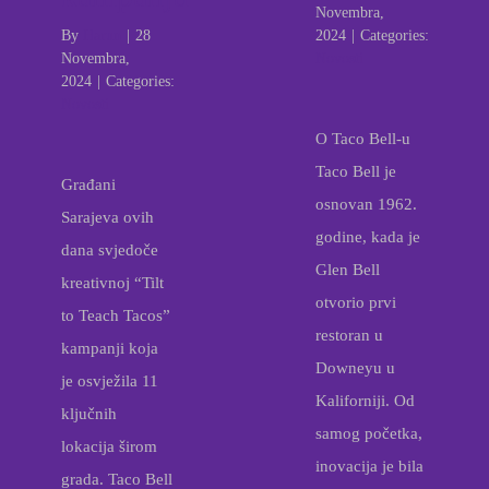
Novembra,
By
Harun
|
28
2024
|
Categories:
Novembra,
Novosti
2024
|
Categories:
Novosti
O Taco Bell-u
Taco Bell je
Građani
osnovan 1962.
Sarajeva ovih
godine, kada je
dana svjedoče
Glen Bell
kreativnoj “Tilt
otvorio prvi
to Teach Tacos”
restoran u
kampanji koja
Downeyu u
je osvježila 11
Kaliforniji. Od
ključnih
samog početka,
lokacija širom
inovacija je bila
grada. Taco Bell