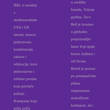
u središtu
BiH, u saradnji
brenda. Tokom
s
godina, Taco
međunarodnim
Bell je izrastao
USA i UK
u globalno
timom, donosi
prepoznatljiv
jedinstvenu
lanac koji spaja
kombinaciju
hranu, kulturu i
zabave i
stil života.
edukacije, kroz
Brend je poznat
jednostavne i
po pristupačnim
efektne poruke
jelima
koje privlače
inspirisanim
pažnju.
meksičkom
Kampanja koja
kuhinjom, ali i
priča priču