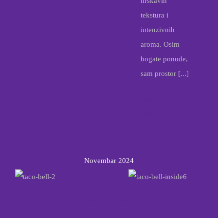
hrskavih
tekstura i
intenzivnih
aroma. Osim
bogate ponude,
sam prostor [...]
Read
0
More
Novembar 2024
Taco
Otvoren