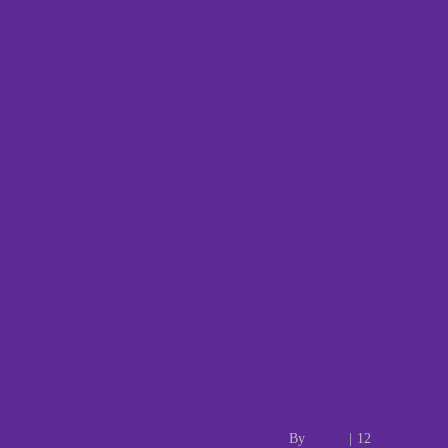
Bell
Prvi
donosi
Taco
kreativnost
Bell u
na
BiH:
sarajevske
Pristupačna
ulice
Hrana i
kroz
Nezaboravno
“Tilt to
Iskustvo
Teach
za
Tacos”
Mlade
kampanju
By
Harun
|
12