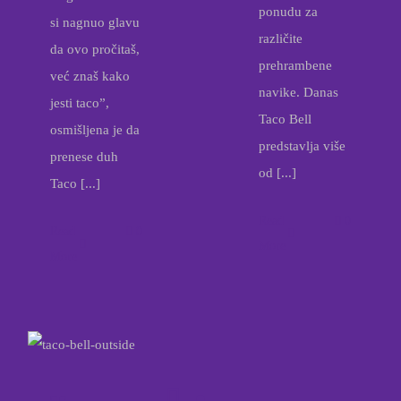
ponudu za
si nagnuo glavu
različite
da ovo pročitaš,
prehrambene
već znaš kako
navike. Danas
jesti taco”,
Taco Bell
osmišljena je da
predstavlja više
prenese duh
od [...]
Taco [...]
Read
0
Read
0
More
More