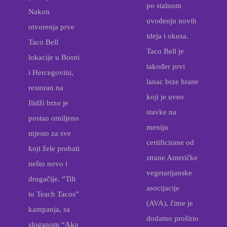
po stalnom
Nakon
uvođenju novih
otvorenja prve
ideja i okusa.
Taco Bell
Taco Bell je
lokacije u Bosni
također prvi
i Hercegovini,
lanac brze hrane
restoran na
koji je uveo
Ilidži brzo je
stavke na
postao omiljeno
meniju
mjesto za sve
certificirane od
koji žele probati
strane Američke
nešto novo i
vegetarijanske
drugačije. “Tilt
asocijacije
to Teach Tacos”
(AVA), čime je
kampanja, sa
dodatno proširio
sloganom “Ako