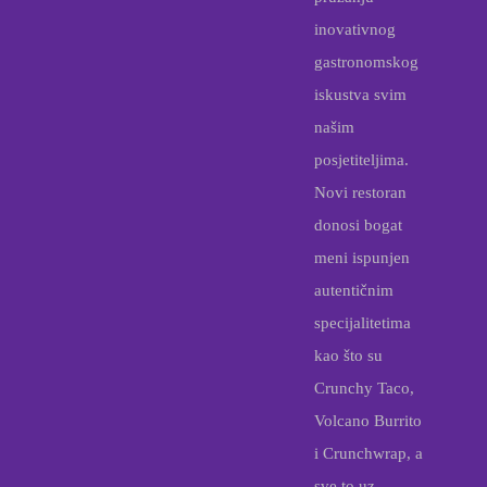
inovativnog
gastronomskog
iskustva svim
našim
posjetiteljima.
Novi restoran
donosi bogat
meni ispunjen
autentičnim
specijalitetima
kao što su
Crunchy Taco,
Volcano Burrito
i Crunchwrap, a
sve to uz